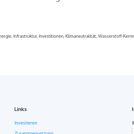
nergie
,
Infrastruktur
,
Investitionen
,
Klimaneutralität
,
Wasserstoff-Kern
Links
Investieren
I
Zusammensetzung