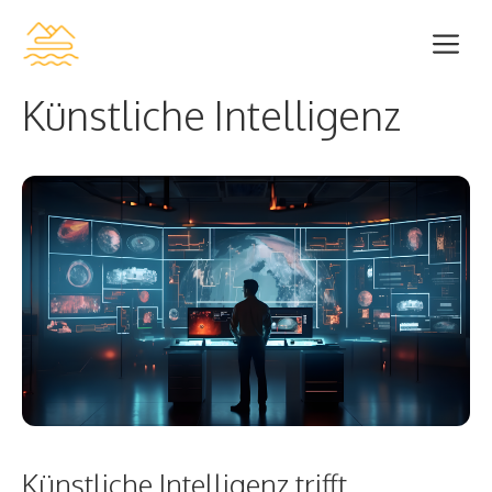
Zum
Me
Inhalt
springen
Künstliche Intelligenz
Künstliche Intelligenz trifft