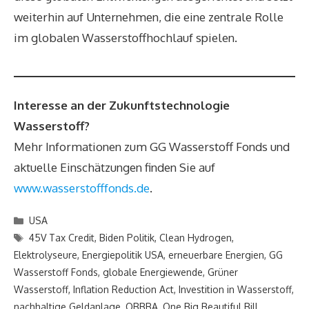
weiterhin auf Unternehmen, die eine zentrale Rolle
im globalen Wasserstoffhochlauf spielen.
Interesse an der Zukunftstechnologie
Wasserstoff?
Mehr Informationen zum GG Wasserstoff Fonds und
aktuelle Einschätzungen finden Sie auf
www.wasserstofffonds.de
.
Kategorien
USA
Schlagwörter
45V Tax Credit
,
Biden Politik
,
Clean Hydrogen
,
Elektrolyseure
,
Energiepolitik USA
,
erneuerbare Energien
,
GG
Wasserstoff Fonds
,
globale Energiewende
,
Grüner
Wasserstoff
,
Inflation Reduction Act
,
Investition in Wasserstoff
,
nachhaltige Geldanlage
,
OBBBA
,
One Big Beautiful Bill
,