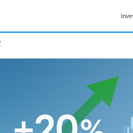
Inve
e