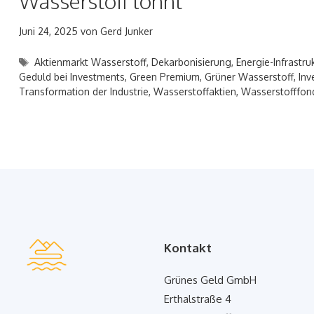
Wasserstoff lohnt
Juni 24, 2025
von
Gerd Junker
Schlagwörter
Aktienmarkt Wasserstoff
,
Dekarbonisierung
,
Energie-Infrastru
Geduld bei Investments
,
Green Premium
,
Grüner Wasserstoff
,
Inv
Transformation der Industrie
,
Wasserstoffaktien
,
Wasserstofffon
Kontakt
Grünes Geld GmbH
Erthalstraße 4