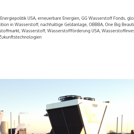
,
Energiepolitik USA
,
erneuerbare Energien
,
GG Wasserstoff Fonds
,
glo
tition in Wasserstoff
,
nachhaltige Geldanlage
,
OBBBA
,
One Big Beautif
toffmarkt
,
Wasserstoff
,
Wasserstoffförderung USA
,
Wasserstoffinve
Zukunftstechnologien