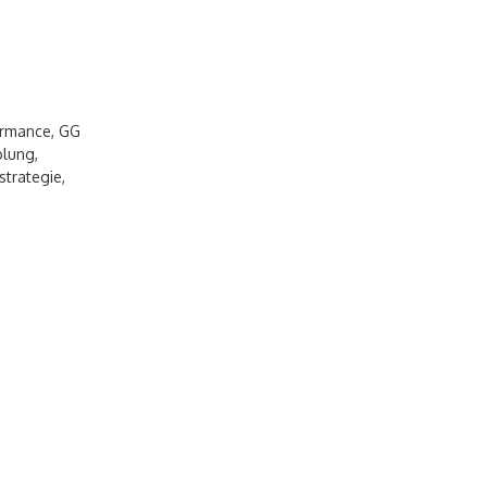
ormance
,
GG
olung
,
strategie
,