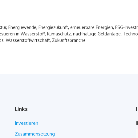
ktur
,
Energiewende
,
Energiezukunft
,
erneuerbare Energien
,
ESG-Invest
estieren in Wasserstoff
,
Klimaschutz
,
nachhaltige Geldanlage
,
Techno
ds
,
Wasserstoffwirtschaft
,
Zukunftsbranche
Links
Investieren
I
Zusammensetzung