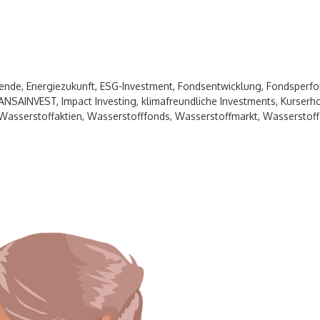
wende
,
Energiezukunft
,
ESG-Investment
,
Fondsentwicklung
,
Fondsperf
ANSAINVEST
,
Impact Investing
,
klimafreundliche Investments
,
Kurserh
Wasserstoffaktien
,
Wasserstofffonds
,
Wasserstoffmarkt
,
Wasserstoff