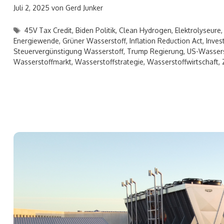
Juli 2, 2025
von
Gerd Junker
Schlagwörter
45V Tax Credit
,
Biden Politik
,
Clean Hydrogen
,
Elektrolyseure
Energiewende
,
Grüner Wasserstoff
,
Inflation Reduction Act
,
Inves
Steuervergünstigung Wasserstoff
,
Trump Regierung
,
US-Wassers
Wasserstoffmarkt
,
Wasserstoffstrategie
,
Wasserstoffwirtschaft
,