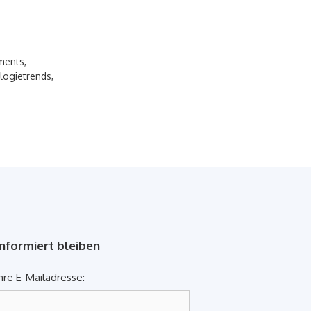
ments
,
logietrends
,
Informiert bleiben
hre E-Mailadresse: