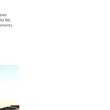
bale
ul Bill
,
stments
,