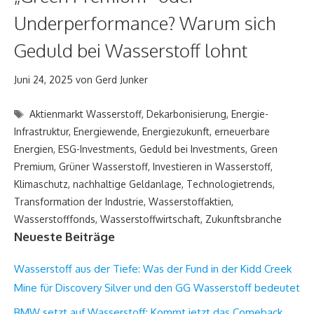
Underperformance? Warum sich
Geduld bei Wasserstoff lohnt
Juni 24, 2025
von
Gerd Junker
Schlagwörter
Aktienmarkt Wasserstoff
,
Dekarbonisierung
,
Energie-
Infrastruktur
,
Energiewende
,
Energiezukunft
,
erneuerbare
Energien
,
ESG-Investments
,
Geduld bei Investments
,
Green
Premium
,
Grüner Wasserstoff
,
Investieren in Wasserstoff
,
Klimaschutz
,
nachhaltige Geldanlage
,
Technologietrends
,
Transformation der Industrie
,
Wasserstoffaktien
,
Wasserstofffonds
,
Wasserstoffwirtschaft
,
Zukunftsbranche
Neueste Beiträge
Wasserstoff aus der Tiefe: Was der Fund in der Kidd Creek
Mine für Discovery Silver und den GG Wasserstoff bedeutet
BMW setzt auf Wasserstoff: Kommt jetzt das Comeback