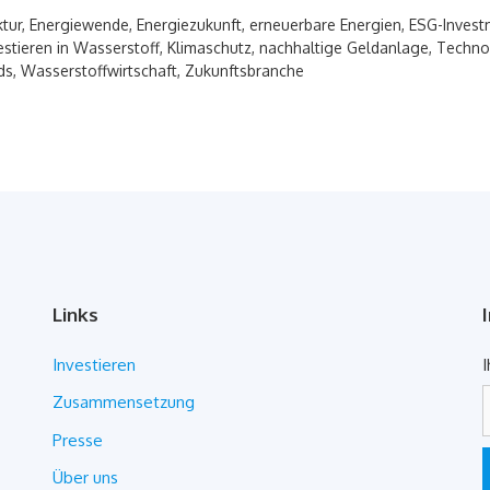
ktur
,
Energiewende
,
Energiezukunft
,
erneuerbare Energien
,
ESG-Invest
estieren in Wasserstoff
,
Klimaschutz
,
nachhaltige Geldanlage
,
Techno
ds
,
Wasserstoffwirtschaft
,
Zukunftsbranche
Links
Investieren
I
Zusammensetzung
Presse
Über uns