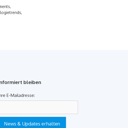
ments
,
logietrends
,
Informiert bleiben
hre E-Mailadresse:
News & Updates erhalten