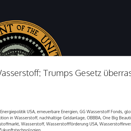
Wasserstoff: Trumps Gesetz überra
,
Energiepolitik USA
,
erneuerbare Energien
,
GG Wasserstoff Fonds
,
glo
tition in Wasserstoff
,
nachhaltige Geldanlage
,
OBBBA
,
One Big Beautif
toffmarkt
,
Wasserstoff
,
Wasserstoffförderung USA
,
Wasserstoffinve
Zukunftstechnologien