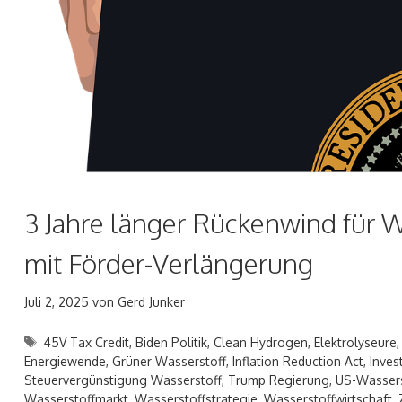
3 Jahre länger Rückenwind für 
mit Förder-Verlängerung
Juli 2, 2025
von
Gerd Junker
Schlagwörter
45V Tax Credit
,
Biden Politik
,
Clean Hydrogen
,
Elektrolyseure
Energiewende
,
Grüner Wasserstoff
,
Inflation Reduction Act
,
Inves
Steuervergünstigung Wasserstoff
,
Trump Regierung
,
US-Wassers
Wasserstoffmarkt
,
Wasserstoffstrategie
,
Wasserstoffwirtschaft
,