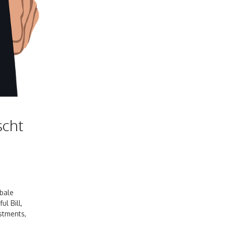
scht
bale
ul Bill
,
stments
,