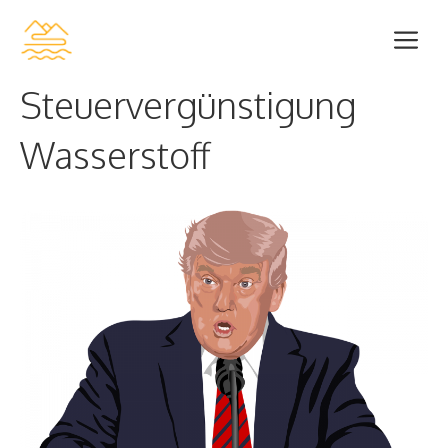
Zum
Me
Inhalt
springen
Steuervergünstigung
Wasserstoff